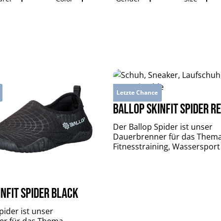
Letzte Chance
BALLOP Skinfit Spider r
Der Ballop Spider ist unser
Dauerbrenner für das Them
Fitnesstraining, Wassersport
Outdooraktivitäten.Das Oberm
flexibel in alle Richtungen, pa
dem Fuß an und trocknet sch
Sohle besteht aus Gummi und
nfit Spider black
rutschfest und flexibel.Vers
den Zehen und der Ferse m
pider ist unser
Schuh langlebig und schütze
r für das Thema