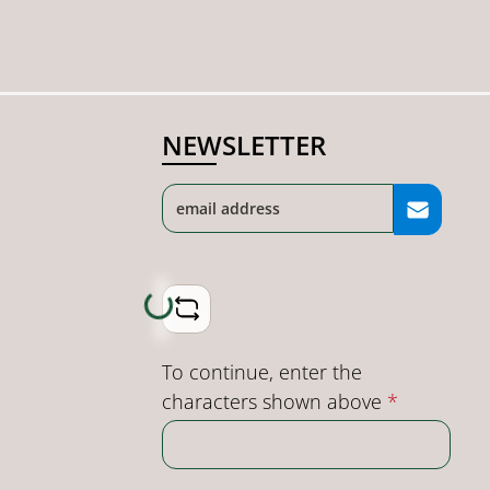
g and
NEWSLETTER
Loading...
To continue, enter the
characters shown above
*