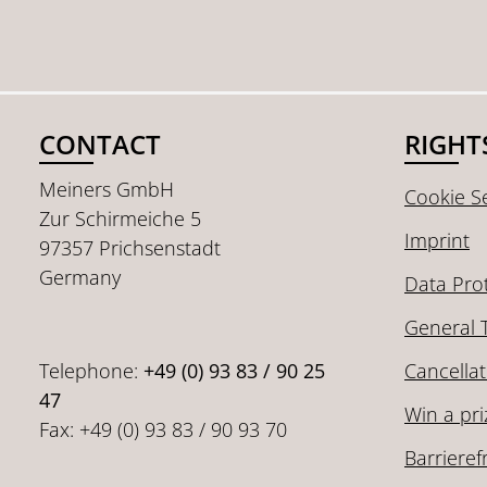
EVA foam + 
heel and tip
permeable i
material anti
durable, qui
upper mater
CONTACT
RIGHT
Meiners GmbH
Cookie Se
Zur Schirmeiche 5
Imprint
97357 Prichsenstadt
Germany
Data Pro
General 
Telephone:
+49 (0) 93 83 / 90 25
Cancellat
47
Win a pri
Fax: +49 (0) 93 83 / 90 93 70
Barrieref