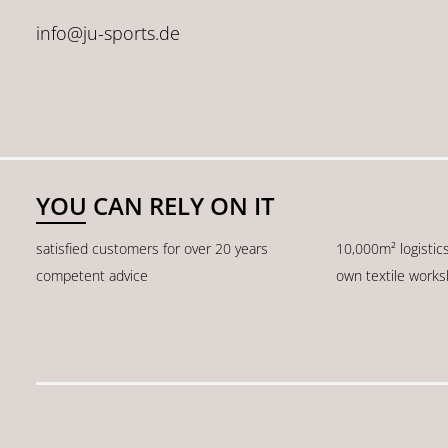
info@ju-sports.de
YOU CAN RELY ON IT
satisfied customers for over 20 years
10,000m² logistic
competent advice
own textile work