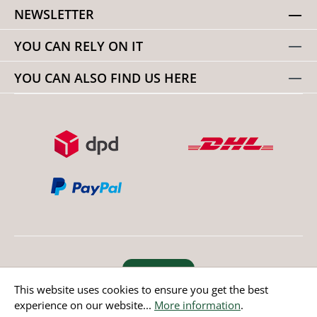
NEWSLETTER
YOU CAN RELY ON IT
YOU CAN ALSO FIND US HERE
Revoke order
This website uses cookies to ensure you get the best
experience on our website...
More information
.
* All prices incl. value added tax except non EU countries