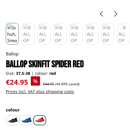
Ballop
BALLOP Skinfit Spider red
Size:
37,5-38
|
colour:
red
Sale price:
€24.95
%
Regular price:
€44.95
(44.49% saved)
Prices incl. VAT plus shipping costs
Select
colour
black
blue
red