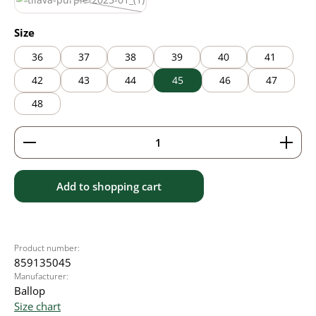
purple
(This option is currently unavailable.)
Select
Size
36
37
38
39
40
41
42
43
44
45
46
47
48
Product Quantity: Enter the desired amount or use 
Add to shopping cart
Product number:
859135045
Manufacturer:
Ballop
Size chart