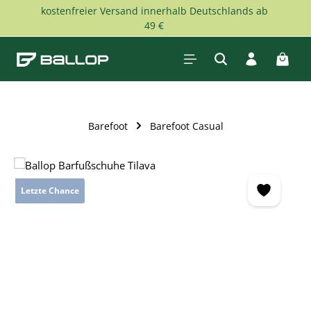
kostenfreier Versand innerhalb Deutschlands ab
Skip to main content
49 €
Shopp
Barefoot
Barefoot Casual
Skip image gallery
Letzte Chance