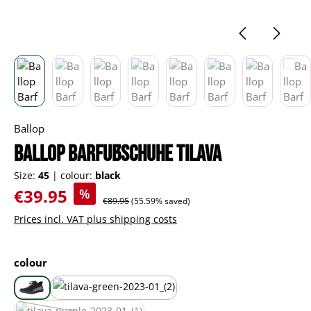
Ballop
Ballop Barfußschuhe Tilava
Size:
45
|
colour:
black
Sale price:
€39.95
%
Regular price:
€89.95
(55.59% saved)
Prices incl. VAT plus shipping costs
Select
colour
black
green