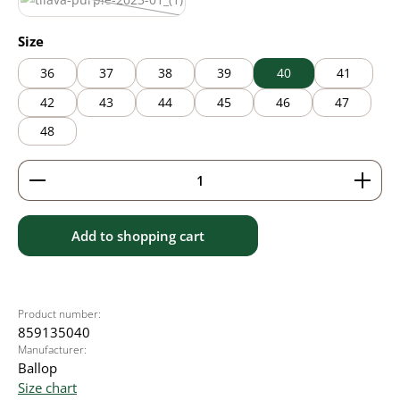
purple
(This option is currently unavailable.)
Select
Size
36
37
38
39
40
41
42
43
44
45
46
47
48
Product Quantity: Enter the desired amount or use 
Add to shopping cart
Product number:
859135040
Manufacturer:
Ballop
Size chart