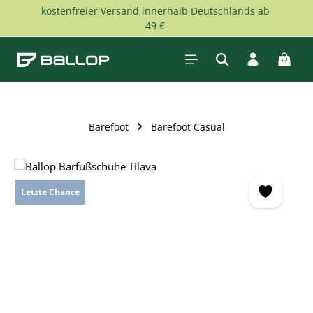
kostenfreier Versand innerhalb Deutschlands ab
Skip to main content
49 €
Shopp
Barefoot
Barefoot Casual
Skip image gallery
Letzte Chance