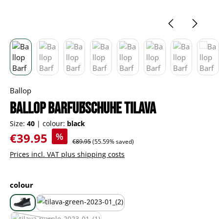
Ballop
Ballop Barfußschuhe Tilava
Size:
40
|
colour:
black
Sale price:
€39.95
%
Regular price:
€89.95
(55.59% saved)
Prices incl. VAT plus shipping costs
Select
colour
black
green