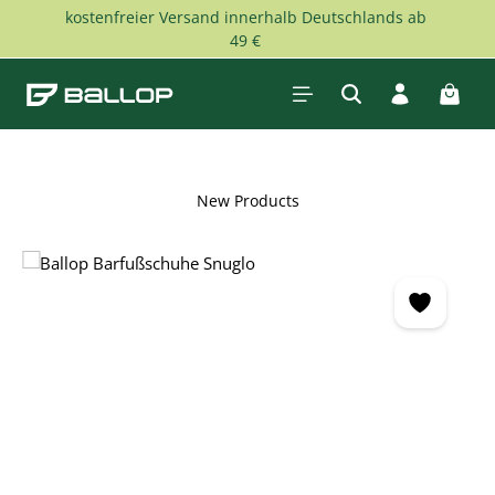
kostenfreier Versand innerhalb Deutschlands ab
Skip to main content
49 €
Shopp
New Products
Skip image gallery