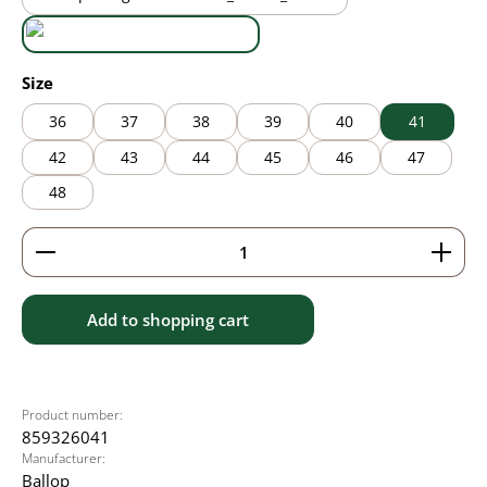
black/brown
black/grey
Select
Size
36
37
38
39
40
41
42
43
44
45
46
47
48
Product Quantity: Enter the desired amount or use 
Add to shopping cart
Product number:
859326041
Manufacturer:
Ballop