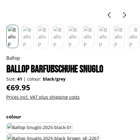
Ballop
Ballop Barfußschuhe Snuglo
Size:
41
|
colour:
black/grey
Regular price:
€69.95
Prices incl. VAT plus shipping costs
Select
colour
all-black