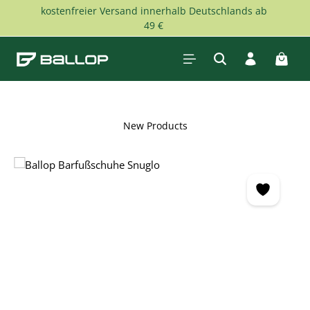
kostenfreier Versand innerhalb Deutschlands ab
Skip to main content
49 €
Shopp
New Products
Skip image gallery