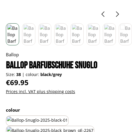
Ballop
Ballop Barfußschuhe Snuglo
Size:
38
|
colour:
black/grey
Regular price:
€69.95
Prices incl. VAT plus shipping costs
Select
colour
all-black