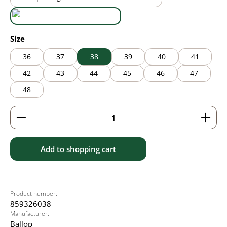
black/brown
black/grey
Select
Size
36
37
38
39
40
41
42
43
44
45
46
47
48
Product Quantity: Enter the desired amount or use 
Add to shopping cart
Product number:
859326038
Manufacturer:
Ballop