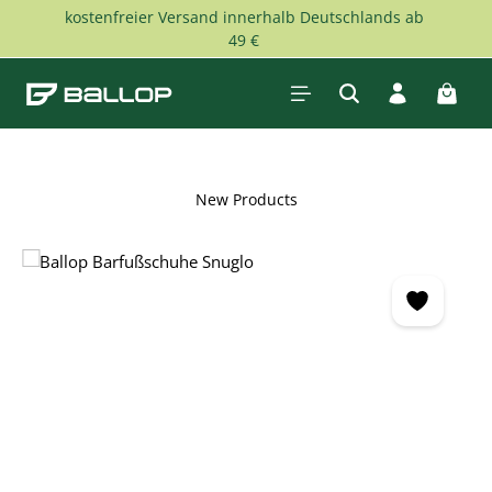
kostenfreier Versand innerhalb Deutschlands ab
Skip to main content
49 €
Shopp
New Products
Skip image gallery