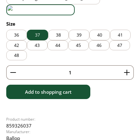
black/brown
black/grey
Select
Size
36
37
38
39
40
41
42
43
44
45
46
47
48
Product Quantity: Enter the desired amount or use 
Add to shopping cart
Product number:
859326037
Manufacturer:
Ballop