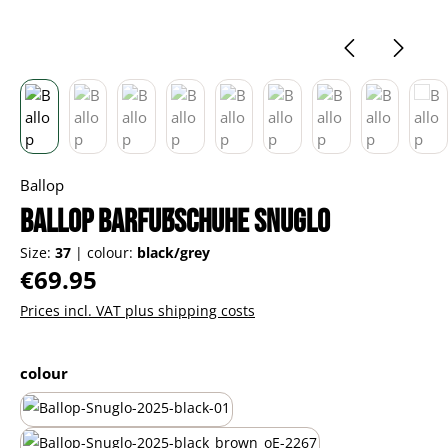
Ballop
Ballop Barfußschuhe Snuglo
Size:
37
|
colour:
black/grey
Regular price:
€69.95
Prices incl. VAT plus shipping costs
Select
colour
all-black