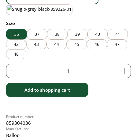
black/brown
black/grey
Select
Size
36
37
38
39
40
41
42
43
44
45
46
47
48
Product Quantity: Enter the desired amount or use 
Add to shopping cart
Product number:
859304036
Manufacturer:
Ballop