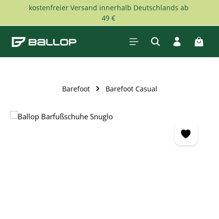
kostenfreier Versand innerhalb Deutschlands ab
Skip to main content
49 €
Shopp
Barefoot
Barefoot Casual
Skip image gallery