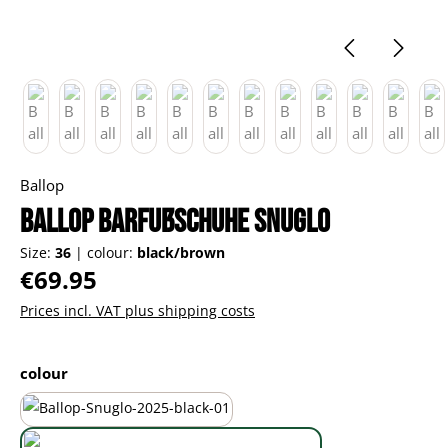
Ballop
Ballop Barfußschuhe Snuglo
Size:
36
|
colour:
black/brown
Regular price:
€69.95
Prices incl. VAT plus shipping costs
Select
colour
all-black