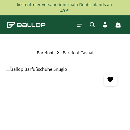
kostenfreier Versand innerhalb Deutschlands ab
Skip to main content
49 €
Shopp
Barefoot
Barefoot Casual
Skip image gallery