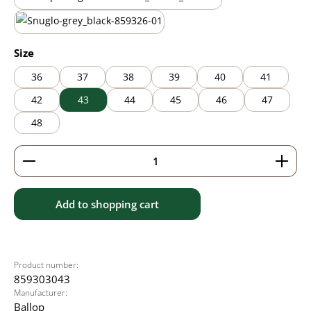
black/brown
black/grey
Select
Size
36
37
38
39
40
41
42
43
44
45
46
47
48
Product Quantity: Enter the desired amount or use 
Add to shopping cart
Product number:
859303043
Manufacturer:
Ballop