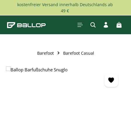
kostenfreier Versand innerhalb Deutschlands ab
Skip to main content
49 €
Shopp
Barefoot
Barefoot Casual
Skip image gallery