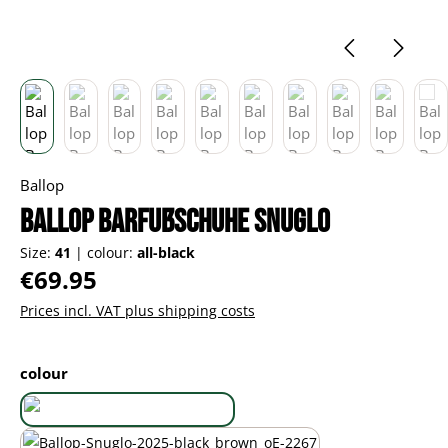
Ballop
Ballop Barfußschuhe Snuglo
Size:
41
|
colour:
all-black
Regular price:
€69.95
Prices incl. VAT plus shipping costs
Select
colour
all-black