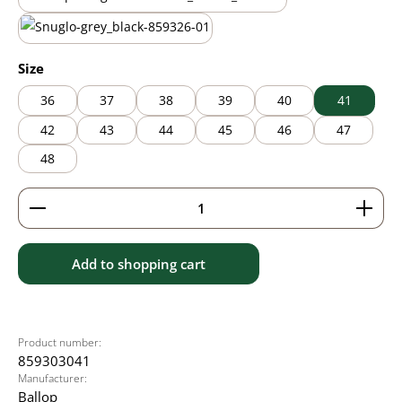
black/brown
black/grey
Select
Size
36
37
38
39
40
41
42
43
44
45
46
47
48
Product Quantity: Enter the desired amount or use 
Add to shopping cart
Product number:
859303041
Manufacturer:
Ballop