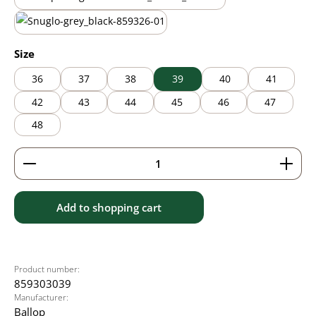
black/brown
black/grey
Select
Size
36
37
38
39
40
41
42
43
44
45
46
47
48
Product Quantity: Enter the desired amount or use 
Add to shopping cart
Product number:
859303039
Manufacturer:
Ballop