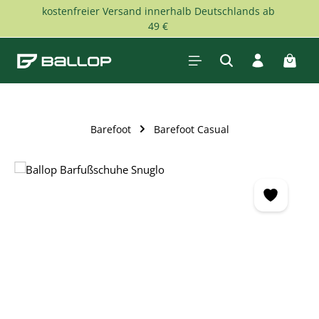
kostenfreier Versand innerhalb Deutschlands ab
Skip to main content
49 €
Shopp
Barefoot
Barefoot Casual
Skip image gallery