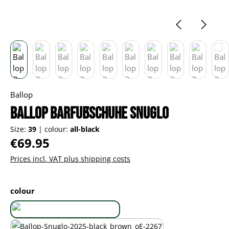
Ballop
Ballop Barfußschuhe Snuglo
Size:
39
|
colour:
all-black
Regular price:
€69.95
Prices incl. VAT plus shipping costs
Select
colour
all-black