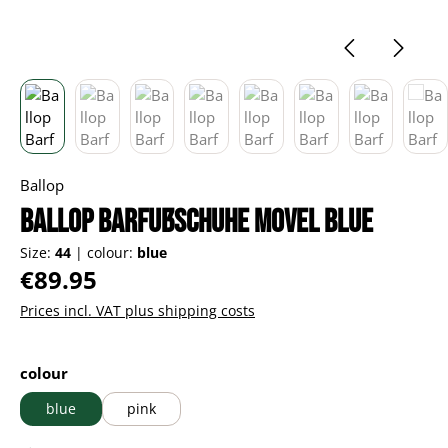
Ballop
Ballop Barfußschuhe Movel blue
Size:
44
|
colour:
blue
Regular price:
€89.95
Prices incl. VAT plus shipping costs
Select
colour
blue
pink