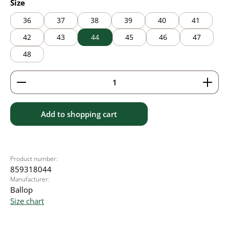
Select
Size
36
37
38
39
40
41
42
43
44
45
46
47
48
Product Quantity: Enter the desired amount or use 
Add to shopping cart
Product number:
859318044
Manufacturer:
Ballop
Size chart