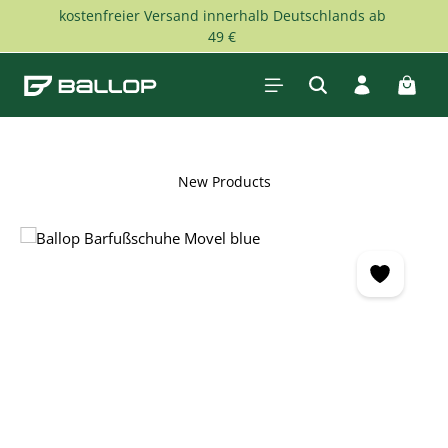
kostenfreier Versand innerhalb Deutschlands ab
Skip to main content
49 €
Shopp
New Products
Skip image gallery