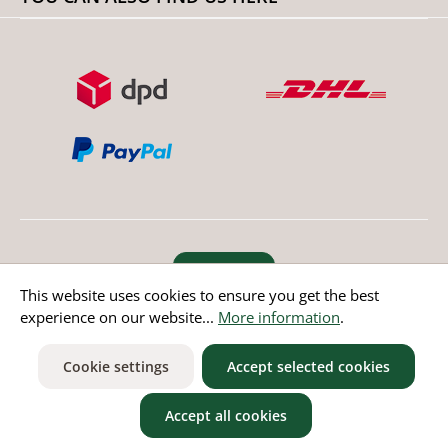
Revoke order
This website uses cookies to ensure you get the best
experience on our website...
More information
.
* All prices incl. value added tax except non EU countries
Cookie settings
Accept selected cookies
Accept all cookies