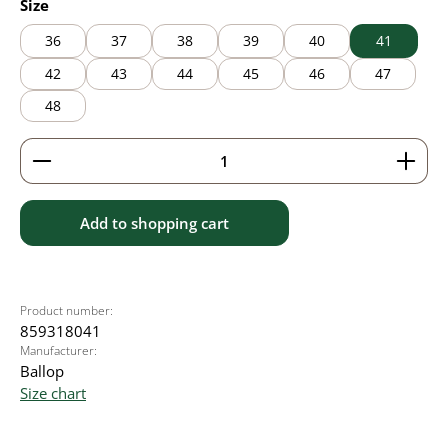
Select
Size
36
37
38
39
40
41
42
43
44
45
46
47
48
Product Quantity: Enter the desired amount or use 
Add to shopping cart
Product number:
859318041
Manufacturer:
Ballop
Size chart