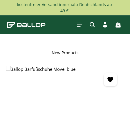
kostenfreier Versand innerhalb Deutschlands ab
Skip to main content
49 €
Shopp
New Products
Skip image gallery