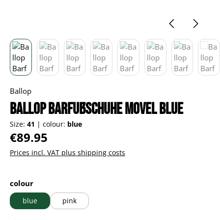
Ballop
Ballop Barfußschuhe Movel blue
Size:
41
|
colour:
blue
Regular price:
€89.95
Prices incl. VAT plus shipping costs
Select
colour
blue
pink