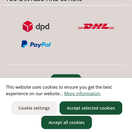
Revoke order
This website uses cookies to ensure you get the best
experience on our website...
More information
.
* All prices incl. value added tax except non EU countries
Cookie settings
Accept selected cookies
Accept all cookies