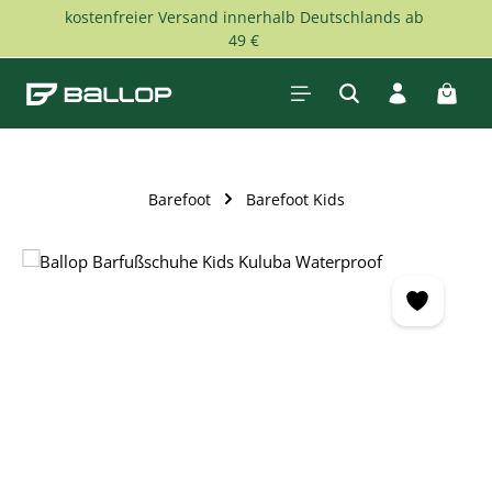
kostenfreier Versand innerhalb Deutschlands ab
Skip to main content
49 €
Shopp
Barefoot
Barefoot Kids
Skip image gallery