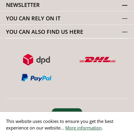
NEWSLETTER
YOU CAN RELY ON IT
YOU CAN ALSO FIND US HERE
Revoke order
This website uses cookies to ensure you get the best
experience on our website...
More information
.
* All prices incl. value added tax except non EU countries