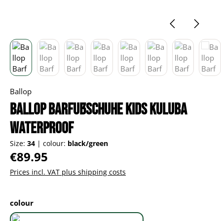
Ballop
Ballop Barfußschuhe Kids Kuluba
Waterproof
Size:
34
|
colour:
black/green
Regular price:
€89.95
Prices incl. VAT plus shipping costs
Select
colour