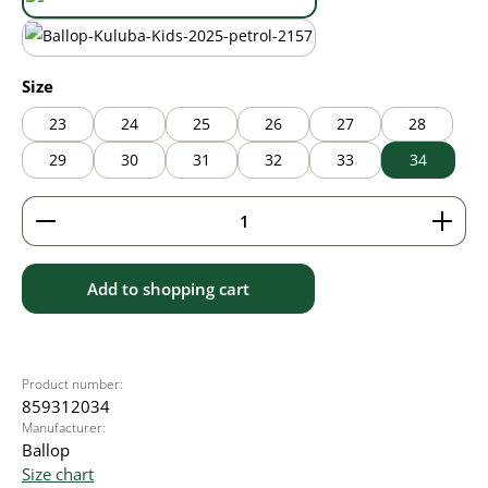
black/green
wasabi
Select
Size
23
24
25
26
27
28
29
30
31
32
33
34
Product Quantity: Enter the desired amount or use 
Add to shopping cart
Product number:
859312034
Manufacturer:
Ballop
Size chart