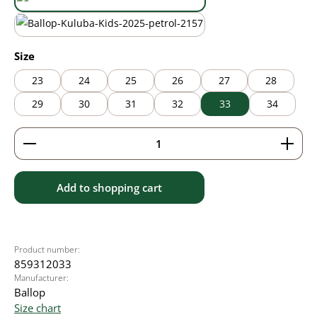
black/green
wasabi
Select
Size
23
24
25
26
27
28
29
30
31
32
33
34
Product Quantity: Enter the desired amount or use 
Add to shopping cart
Product number:
859312033
Manufacturer:
Ballop
Size chart