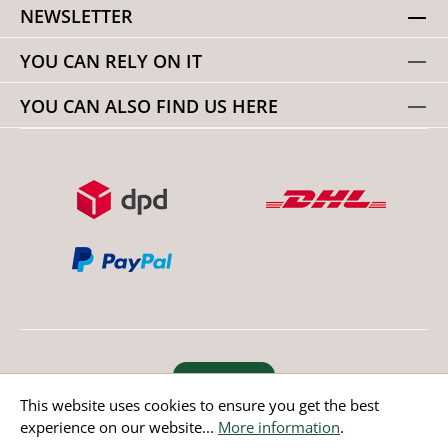
NEWSLETTER
YOU CAN RELY ON IT
YOU CAN ALSO FIND US HERE
Revoke order
This website uses cookies to ensure you get the best
experience on our website...
More information
.
* All prices incl. value added tax except non EU countries