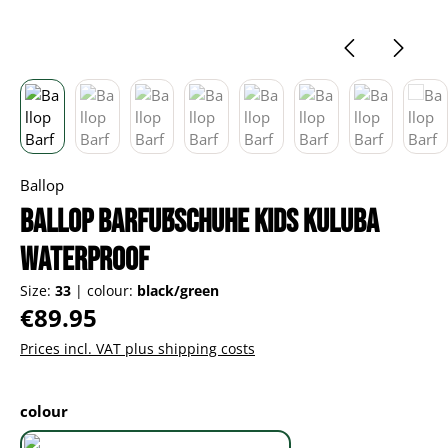
Ballop
Ballop Barfußschuhe Kids Kuluba
Waterproof
Size:
33
|
colour:
black/green
Regular price:
€89.95
Prices incl. VAT plus shipping costs
Select
colour