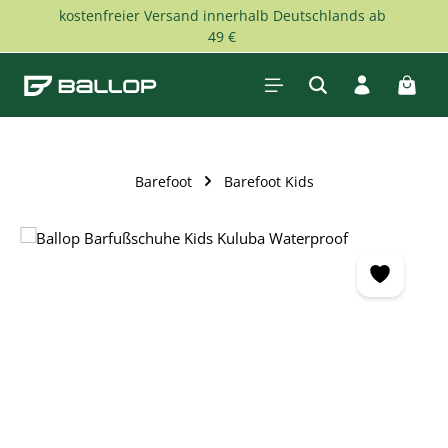
kostenfreier Versand innerhalb Deutschlands ab
Skip to main content
49 €
Shopp
Barefoot
Barefoot Kids
Skip image gallery