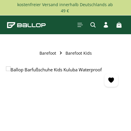
kostenfreier Versand innerhalb Deutschlands ab
Skip to main content
49 €
Shopp
Barefoot
Barefoot Kids
Skip image gallery