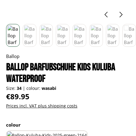
Ballop
Ballop Barfußschuhe Kids Kuluba
Waterproof
Size:
34
|
colour:
wasabi
Regular price:
€89.95
Prices incl. VAT plus shipping costs
Select
colour