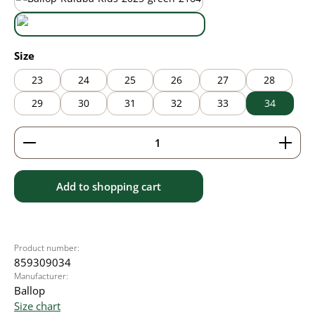
black/green
wasabi
Select
Size
23
24
25
26
27
28
29
30
31
32
33
34
Product Quantity: Enter the desired amount or use 
Add to shopping cart
Product number:
859309034
Manufacturer:
Ballop
Size chart