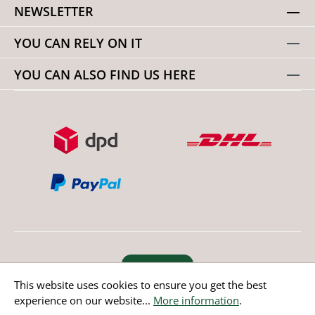
NEWSLETTER
YOU CAN RELY ON IT
YOU CAN ALSO FIND US HERE
Revoke order
This website uses cookies to ensure you get the best
experience on our website...
More information
.
* All prices incl. value added tax except non EU countries