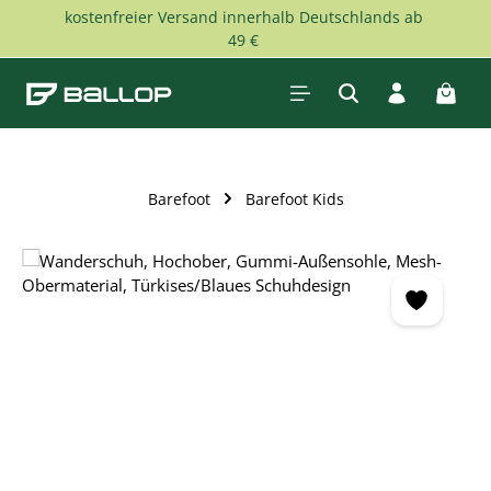
kostenfreier Versand innerhalb Deutschlands ab
Skip to main content
49 €
Shopp
Barefoot
Barefoot Kids
Skip image gallery