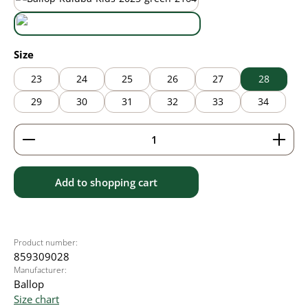
black/green
wasabi
Select
Size
23
24
25
26
27
28
29
30
31
32
33
34
Product Quantity: Enter the desired amount or use 
Add to shopping cart
Product number:
859309028
Manufacturer:
Ballop
Size chart