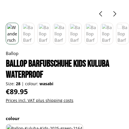
Ballop
Ballop Barfußschuhe Kids Kuluba
Waterproof
Size:
28
|
colour:
wasabi
Regular price:
€89.95
Prices incl. VAT plus shipping costs
Select
colour