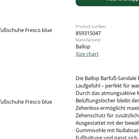
Product number:
859315047
Manufacturer:
Ballop
Size chart
Die Ballop Barfuß-Sandale b
Laufgefühl – perfekt für w
Durch das atmungsaktive M
Belüftungslöcher bleibt de
Zehenbox ermöglicht maxim
Zehenschutz für zusätzliche
Ausgestattet mit der bewäh
Gummisohle mit Nullabsatz,
Fußhaltung und passt sich