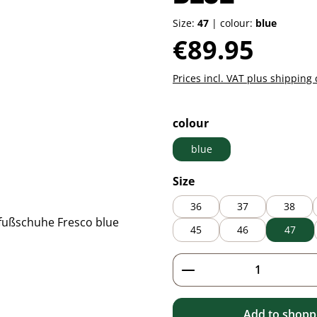
Size:
47
|
colour:
blue
Regular price:
€89.95
Prices incl. VAT plus shipping 
Select
colour
blue
Select
Size
36
37
38
45
46
47
Product Quantity: 
Add to shoppi