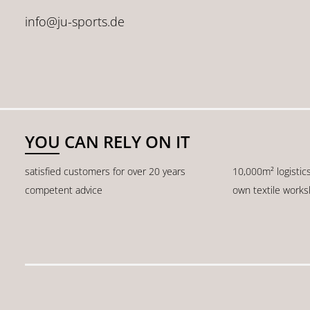
info@ju-sports.de
YOU CAN RELY ON IT
satisfied customers for over 20 years
10,000m² logistic
competent advice
own textile work