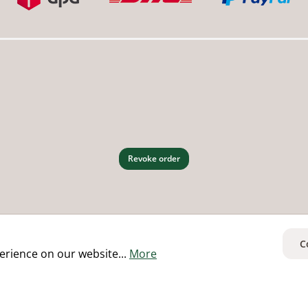
Revoke order
C
erience on our website...
More