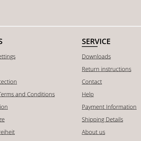
S
SERVICE
ttings
Downloads
Return instructions
tection
Contact
Terms and Conditions
Help
ion
Payment Information
ze
Shipping Details
reiheit
About us