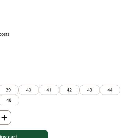
costs
39
40
41
42
43
44
48
Enter the desired amount or use the but
ng cart