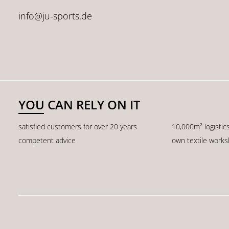
info@ju-sports.de
YOU CAN RELY ON IT
satisfied customers for over 20 years
10,000m² logistic
competent advice
own textile work