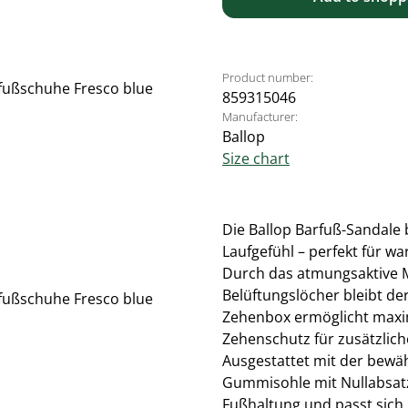
Product number:
859315046
Manufacturer:
Ballop
Size chart
Die Ballop Barfuß-Sandale b
Laufgefühl – perfekt für w
Durch das atmungsaktive M
Belüftungslöcher bleibt de
Zehenbox ermöglicht maxim
Zehenschutz für zusätzliche
Ausgestattet mit der bewäh
Gummisohle mit Nullabsatz,
Fußhaltung und passt sich