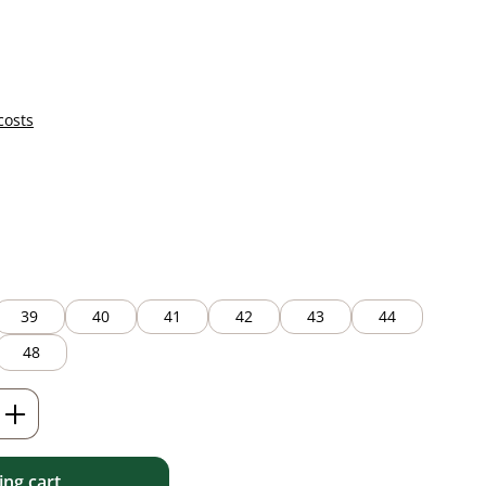
costs
39
40
41
42
43
44
48
Enter the desired amount or use the but
ng cart