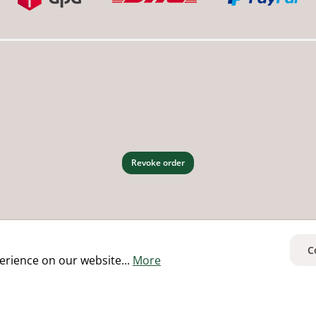
Revoke order
C
erience on our website...
More