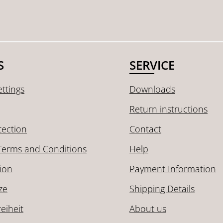
S
SERVICE
ttings
Downloads
Return instructions
tection
Contact
Terms and Conditions
Help
ion
Payment Information
ze
Shipping Details
reiheit
About us