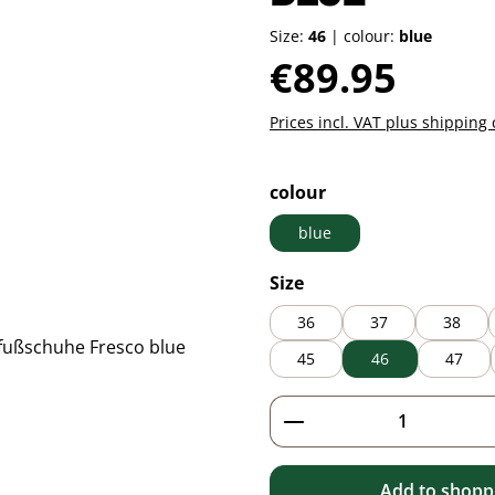
Size:
46
|
colour:
blue
Regular price:
€89.95
Prices incl. VAT plus shipping 
Select
colour
blue
Select
Size
36
37
38
45
46
47
Product Quantity: 
Add to shoppi