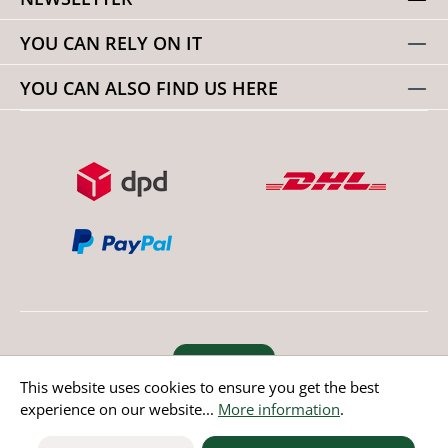
YOU CAN RELY ON IT
YOU CAN ALSO FIND US HERE
Revoke order
This website uses cookies to ensure you get the best
experience on our website...
More information
.
* All prices incl. value added tax except non EU countries