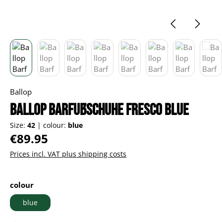
Ballop
Ballop Barfußschuhe Fresco blue
Size:
42
|
colour:
blue
Regular price:
€89.95
Prices incl. VAT plus shipping costs
Select
colour
blue