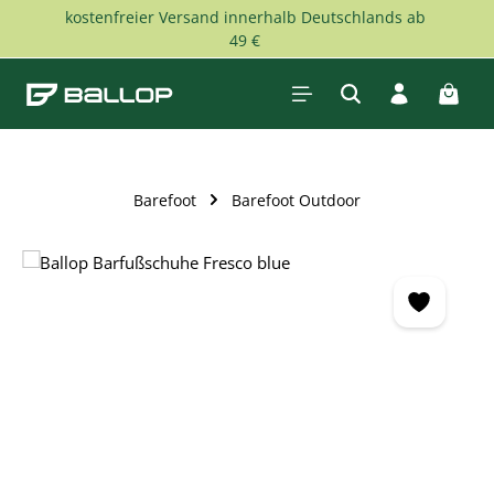
kostenfreier Versand innerhalb Deutschlands ab
Skip to main content
49 €
Shopp
Barefoot
Barefoot Outdoor
Skip image gallery