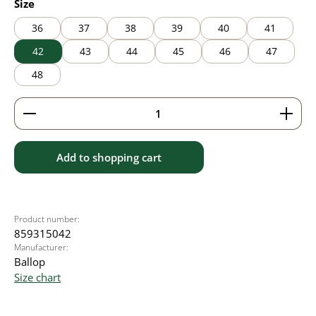
Select
Size
36
37
38
39
40
41
42
43
44
45
46
47
48
Product Quantity: Enter the desired amount or use 
Add to shopping cart
Product number:
859315042
Manufacturer:
Ballop
Size chart