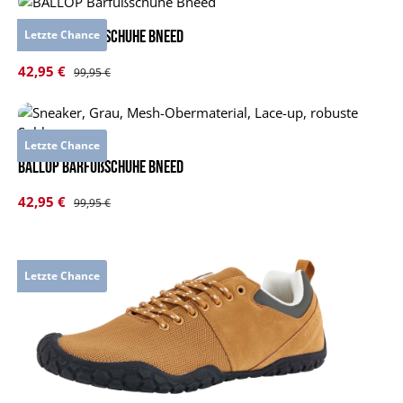
BALLOP Barfußschuhe Bneed
Letzte Chance
Verkaufspreis:
42,95 €
Regulärer Preis:
99,95 €
Letzte Chance
BALLOP Barfußschuhe Bneed
Verkaufspreis:
42,95 €
Regulärer Preis:
99,95 €
Letzte Chance