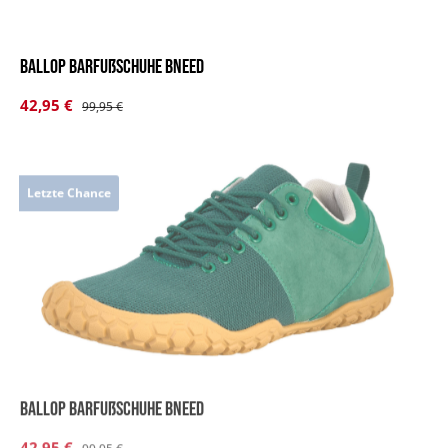
BALLOP Barfußschuhe Bneed
Verkaufspreis:
42,95 €
Regulärer Preis:
99,95 €
Letzte Chance
BALLOP Barfußschuhe Bneed
Verkaufspreis:
42,95 €
Regulärer Preis:
99,95 €