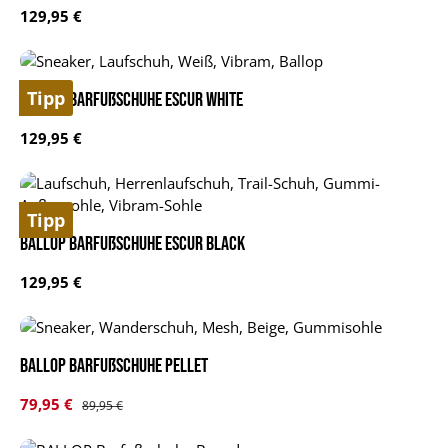
Regulärer Preis:
129,95 €
Tipp
BALLOP Barfußschuhe Escur white
Regulärer Preis:
129,95 €
Tipp
BALLOP Barfußschuhe Escur black
Regulärer Preis:
129,95 €
Ballop Barfußschuhe Pellet
Verkaufspreis:
79,95 €
Regulärer Preis:
89,95 €