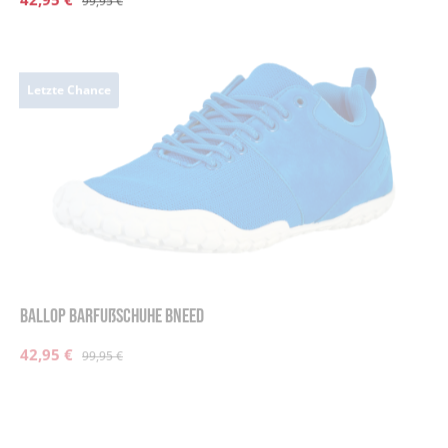
Letzte Chance
BALLOP Barfußschuhe Bneed
Verkaufspreis:
42,95 €
Regulärer Preis:
99,95 €
Ballop Barfußschuhe Fresco blue