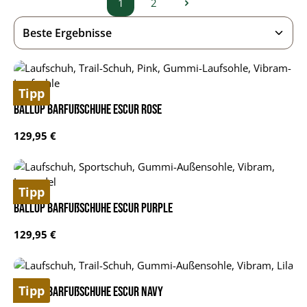
1
2
Seite
Seite
Tipp
BALLOP Barfußschuhe Escur rose
Regulärer Preis:
129,95 €
Tipp
BALLOP Barfußschuhe Escur purple
Regulärer Preis:
129,95 €
Tipp
BALLOP Barfußschuhe Escur navy