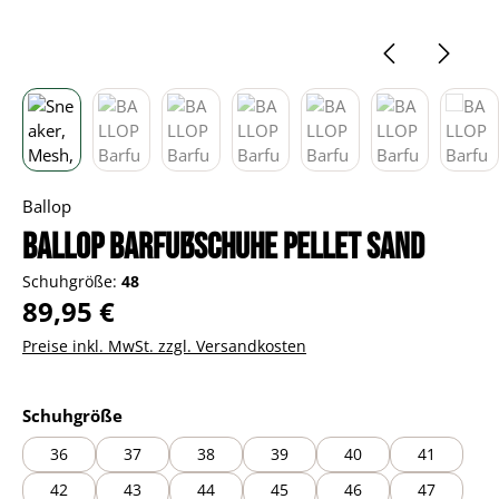
Ballop
BALLOP Barfußschuhe Pellet sand
Schuhgröße:
48
Regulärer Preis:
89,95 €
Preise inkl. MwSt. zzgl. Versandkosten
auswählen
Schuhgröße
36
37
38
39
40
41
42
43
44
45
46
47