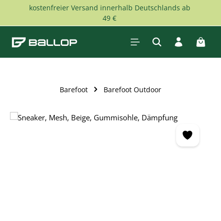
kostenfreier Versand innerhalb Deutschlands ab
Zum Hauptinhalt springen
49 €
Waren
Barefoot
Barefoot Outdoor
Bildergalerie überspringen