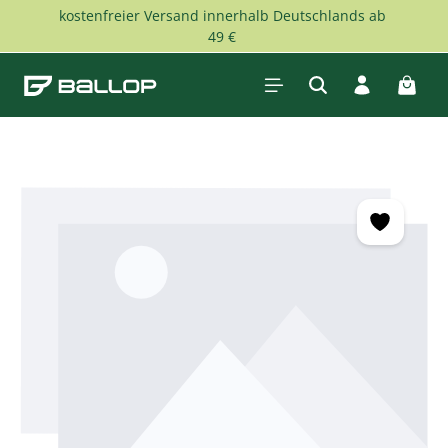
kostenfreier Versand innerhalb Deutschlands ab
Zum Hauptinhalt springen
49 €
Waren
Bildergalerie überspringen