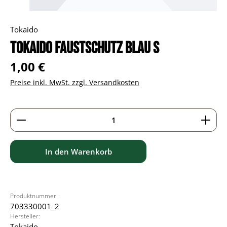
Tokaido
Tokaido Faustschutz blau S
Regulärer Preis:
1,00 €
Preise inkl. MwSt. zzgl. Versandkosten
Produkt Anzahl: Gib den gewünschten Wert ein ode
In den Warenkorb
Produktnummer:
703330001_2
Hersteller:
Tokaido