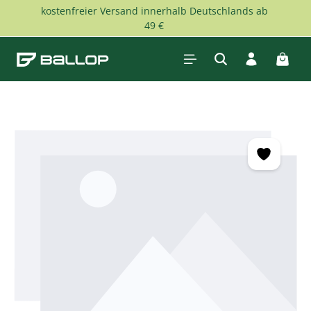
kostenfreier Versand innerhalb Deutschlands ab
Zum Hauptinhalt springen
49 €
Waren
Bildergalerie überspringen