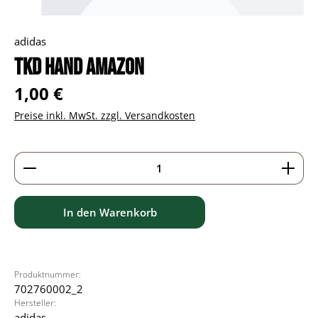
adidas
TKD Hand Amazon
Regulärer Preis:
1,00 €
Preise inkl. MwSt. zzgl. Versandkosten
Produkt Anzahl: Gib den gewünschten Wert ein ode
In den Warenkorb
Produktnummer:
702760002_2
Hersteller:
adidas