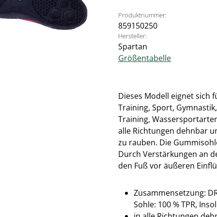
Produktnummer:
859150250
Hersteller:
Spartan
Größentabelle
Dieses Modell eignet sich 
Training, Sport, Gymnastik
Training, Wassersportarten
alle Richtungen dehnbar u
zu rauben. Die Gummisohle 
Durch Verstärkungen an der
den Fuß vor äußeren Einflü
Zusammensetzung: DR KN
Sohle: 100 % TPR, Inso
in alle Richtungen deh