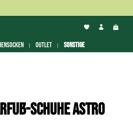
Du hast 0 Produkte auf
Warenko
hensocken
Outlet
Sonstige
arfuß-Schuhe Astro