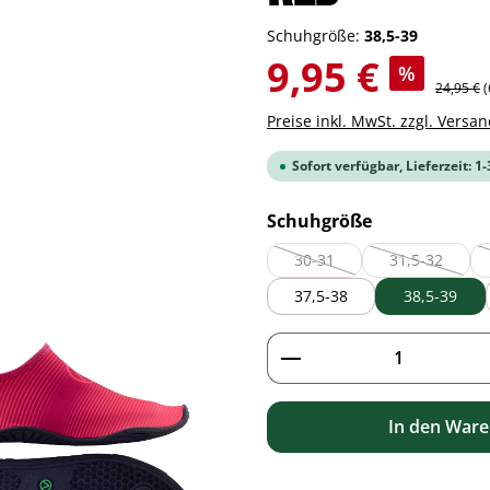
Schuhgröße:
38,5-39
Verkaufspreis:
9,95 €
%
Regulärer
24,95 €
(
Preise inkl. MwSt. zzgl. Versa
Sofort verfügbar, Lieferzeit: 1
auswählen
Schuhgröße
30-31
31,5-32
(Diese Option ist zurzeit nich
(Diese Option
37,5-38
38,5-39
Produkt Anzahl: G
In den War