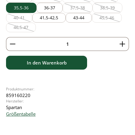
(Diese Option ist zurzeit nicht verfügbar.)
(Diese Option ist zurzeit nicht verf
(Diese Option ist z
35,5-36
36-37
37,5-38
38,5-39
(Diese Option ist zurzeit nicht verf
(Diese Option ist
40-41
41,5-42,5
43-44
45,5-46
(Diese Option ist zurzeit nicht verfügbar.)
(Diese Option ist
46,5-47
(Diese Option ist zurzeit nicht verfügbar.)
Produkt Anzahl: Gib den gewünschten Wert ein ode
In den Warenkorb
Produktnummer:
859160220
Hersteller:
Spartan
Größentabelle