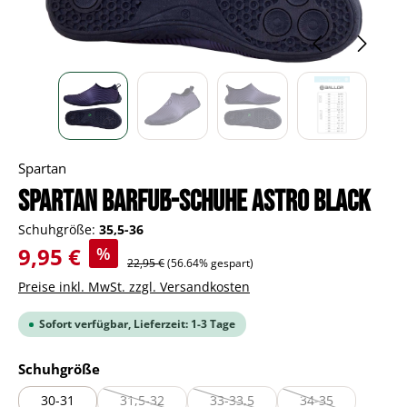
Spartan
Spartan Barfuß-Schuhe Astro black
Schuhgröße:
35,5-36
Verkaufspreis:
9,95 €
%
Regulärer Preis:
22,95 €
(56.64% gespart)
Preise inkl. MwSt. zzgl. Versandkosten
Sofort verfügbar, Lieferzeit: 1-3 Tage
auswählen
Schuhgröße
30-31
31,5-32
33-33,5
34-35