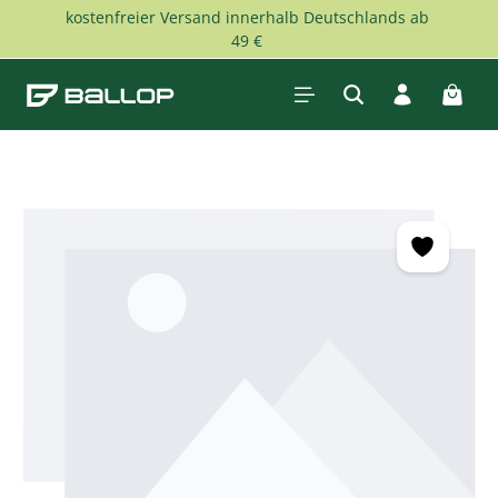
kostenfreier Versand innerhalb Deutschlands ab
Zum Hauptinhalt springen
49 €
Waren
Bildergalerie überspringen