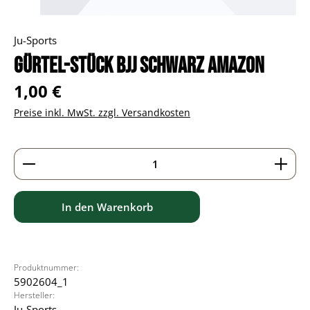
Ju-Sports
Gürtel-Stück BJJ schwarz Amazon
Regulärer Preis:
1,00 €
Preise inkl. MwSt. zzgl. Versandkosten
Produkt Anzahl: Gib den gewünschten Wert ein ode
In den Warenkorb
Produktnummer:
5902604_1
Hersteller:
Ju-Sports