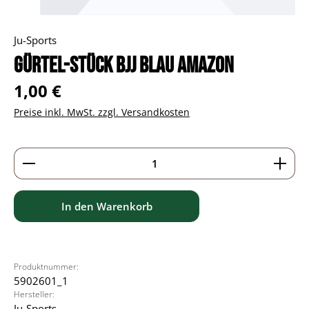
Ju-Sports
Gürtel-Stück BJJ blau Amazon
Regulärer Preis:
1,00 €
Preise inkl. MwSt. zzgl. Versandkosten
Produkt Anzahl: Gib den gewünschten Wert ein ode
In den Warenkorb
Produktnummer:
5902601_1
Hersteller:
Ju-Sports