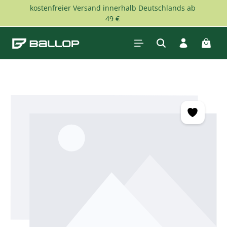
kostenfreier Versand innerhalb Deutschlands ab
Zum Hauptinhalt springen
49 €
Waren
Bildergalerie überspringen