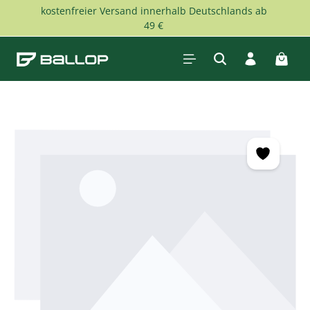
kostenfreier Versand innerhalb Deutschlands ab
Zum Hauptinhalt springen
49 €
Waren
Bildergalerie überspringen