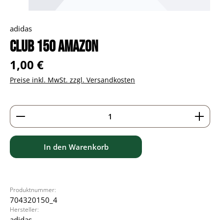
adidas
Club 150 Amazon
Regulärer Preis:
1,00 €
Preise inkl. MwSt. zzgl. Versandkosten
Produkt Anzahl: Gib den gewünschten Wert ein ode
In den Warenkorb
Produktnummer:
704320150_4
Hersteller:
adidas