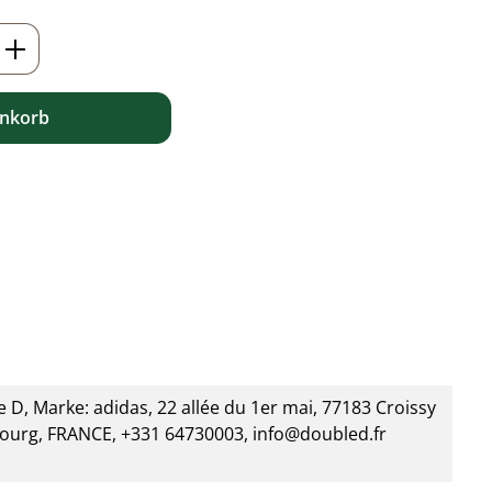
ib den gewünschten Wert ein oder benutz
enkorb
 D, Marke: adidas, 22 allée du 1er mai, 77183 Croissy
ourg, FRANCE, +331 64730003, info@doubled.fr