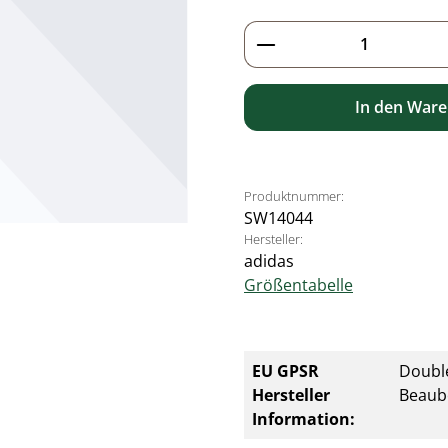
Produkt Anzahl: G
In den War
Produktnummer:
SW14044
Hersteller:
adidas
Größentabelle
EU GPSR
Double
Hersteller
Beaub
Information: