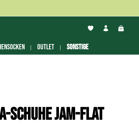
Du hast 0 Produkte auf
Warenko
hensocken
Outlet
Sonstige
a-Schuhe Jam-Flat