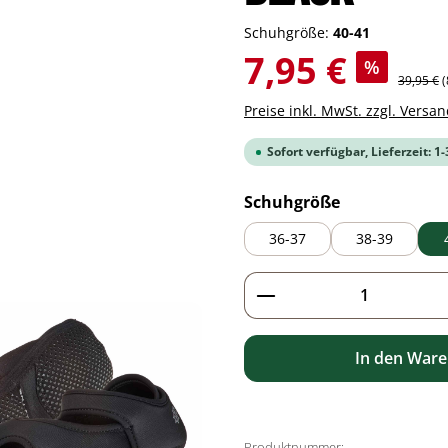
Schuhgröße:
40-41
Verkaufspreis:
7,95 €
%
Regulärer
39,95 €
(
Preise inkl. MwSt. zzgl. Versa
Sofort verfügbar, Lieferzeit: 1
auswählen
Schuhgröße
36-37
38-39
Produkt Anzahl: G
In den War
Produktnummer: