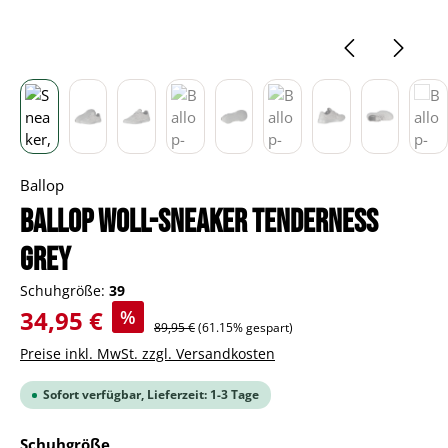
Ballop
BALLOP Woll-Sneaker Tenderness
grey
Schuhgröße:
39
Verkaufspreis:
34,95 €
%
Regulärer Preis:
89,95 €
(61.15% gespart)
Preise inkl. MwSt. zzgl. Versandkosten
Sofort verfügbar, Lieferzeit: 1-3 Tage
auswählen
Schuhgröße