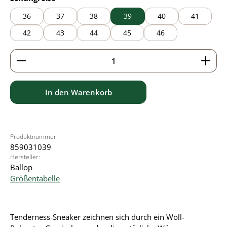
36
37
38
39
40
41
42
43
44
45
46
Produkt Anzahl: Gib den gewünschten Wert ein ode
In den Warenkorb
Produktnummer:
859031039
Hersteller:
Ballop
Größentabelle
Tenderness-Sneaker zeichnen sich durch ein Woll-