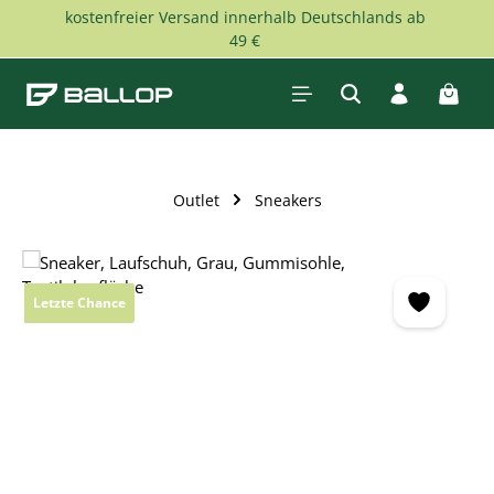
kostenfreier Versand innerhalb Deutschlands ab
Zum Hauptinhalt springen
49 €
Waren
Outlet
Sneakers
Bildergalerie überspringen
Letzte Chance