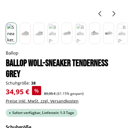
Ballop
BALLOP Woll-Sneaker Tenderness
grey
Schuhgröße:
38
Verkaufspreis:
34,95 €
%
Regulärer Preis:
89,95 €
(61.15% gespart)
Preise inkl. MwSt. zzgl. Versandkosten
Sofort verfügbar, Lieferzeit: 1-3 Tage
auswählen
Schuhgröße