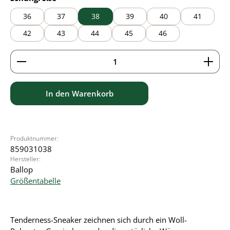
36
37
38
39
40
41
42
43
44
45
46
Produkt Anzahl: Gib den gewünschten Wert ein ode
In den Warenkorb
Produktnummer:
859031038
Hersteller:
Ballop
Größentabelle
Tenderness-Sneaker zeichnen sich durch ein Woll-