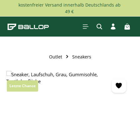
kostenfreier Versand innerhalb Deutschlands ab
Zum Hauptinhalt springen
49 €
Waren
Outlet
Sneakers
Bildergalerie überspringen
Letzte Chance