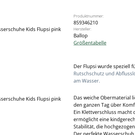
Produktnummer:
859346210
Hersteller:
Ballop
Größentabelle
Der Flupsi wurde speziell f
Rutschschutz und Abflusslö
am Wasser.
Das weiche Obermaterial l
den ganzen Tag über Komf
Ein Klettverschluss macht
ermöglicht eine kindgerec
Stabilität, die hochgezoge
Der perfekte Wasserschuh f