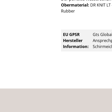
Obermaterial:
DR KNIT LT 
Rubber
EU GPSR
Gts Global
Hersteller
Ansprechp
Information:
Schirmeic