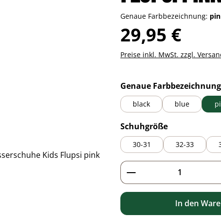
Genaue Farbbezeichnung:
pi
Regulärer Preis:
29,95 €
Preise inkl. MwSt. zzgl. Versa
Genaue Farbbezeichnung
black
blue
p
auswählen
Schuhgröße
30-31
32-33
Produkt Anzahl: G
In den War