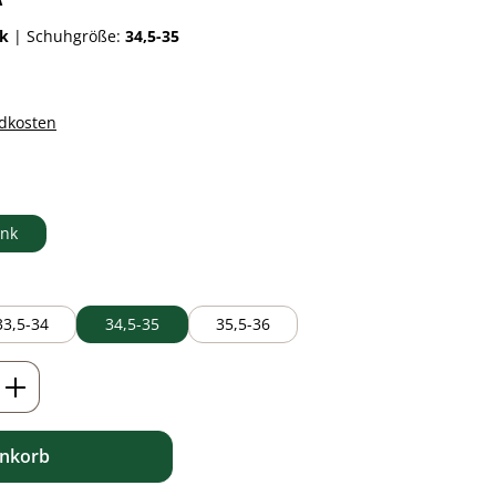
nk
|
Schuhgröße:
34,5-35
ndkosten
auswählen
ink
33,5-34
34,5-35
35,5-36
ib den gewünschten Wert ein oder benutz
enkorb