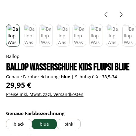
Ballop
Ballop Wasserschuhe Kids Flupsi blue
Genaue Farbbezeichnung:
blue
|
Schuhgröße:
33,5-34
Regulärer Preis:
29,95 €
Preise inkl. MwSt. zzgl. Versandkosten
auswählen
Genaue Farbbezeichnung
black
blue
pink