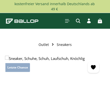
kostenfreier Versand innerhalb Deutschlands ab
Zum Hauptinhalt springen
49 €
Waren
Outlet
Sneakers
Bildergalerie überspringen
Letzte Chance