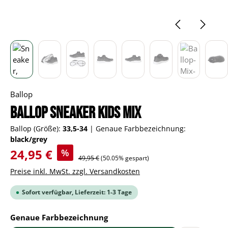
Ballop
BALLOP Sneaker Kids Mix
Ballop (Größe):
33,5-34
|
Genaue Farbbezeichnung:
black/grey
Verkaufspreis:
24,95 €
%
Regulärer Preis:
49,95 €
(50.05% gespart)
Preise inkl. MwSt. zzgl. Versandkosten
Sofort verfügbar, Lieferzeit: 1-3 Tage
auswählen
Genaue Farbbezeichnung