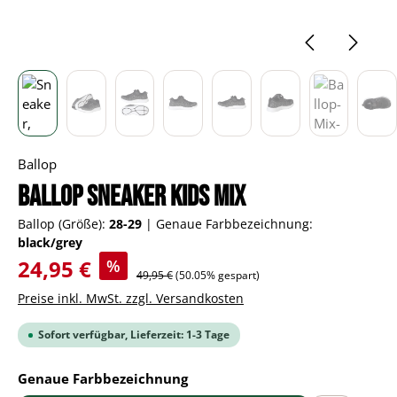
Ballop
BALLOP Sneaker Kids Mix
Ballop (Größe):
28-29
|
Genaue Farbbezeichnung:
black/grey
Verkaufspreis:
24,95 €
%
Regulärer Preis:
49,95 €
(50.05% gespart)
Preise inkl. MwSt. zzgl. Versandkosten
Sofort verfügbar, Lieferzeit: 1-3 Tage
auswählen
Genaue Farbbezeichnung