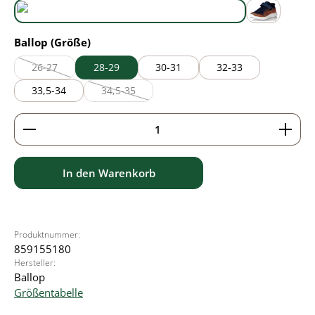
black/grey
navy
auswählen
Ballop (Größe)
26-27
28-29
30-31
32-33
(Diese Option ist zurzeit nicht verfügbar.)
33,5-34
34,5-35
(Diese Option ist zurzeit nicht verfügbar.)
Produkt Anzahl: Gib den gewünschten Wert ein ode
In den Warenkorb
Produktnummer:
859155180
Hersteller:
Ballop
Größentabelle