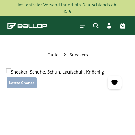
kostenfreier Versand innerhalb Deutschlands ab
Zum Hauptinhalt springen
49 €
Waren
Outlet
Sneakers
Bildergalerie überspringen
Letzte Chance