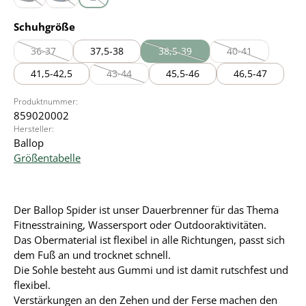
black
blue
red
(Diese Option ist zurzeit nicht verfügbar.)
(Diese Option ist zurzeit nicht verfügbar.)
(Diese Option ist zurzeit nicht verfügbar.)
auswählen
Schuhgröße
36-37
37,5-38
38,5-39
40-41
(Diese Option ist zurzeit nicht verfügbar.)
(Diese Option ist zurzeit nicht verf
(Diese Option ist 
41,5-42,5
43-44
45,5-46
46,5-47
(Diese Option ist zurzeit nicht verfügbar.)
Produktnummer:
859020002
Hersteller:
Ballop
Größentabelle
Der Ballop Spider ist unser Dauerbrenner für das Thema
Fitnesstraining, Wassersport oder Outdooraktivitäten.
Das Obermaterial ist flexibel in alle Richtungen, passt sich
dem Fuß an und trocknet schnell.
Die Sohle besteht aus Gummi und ist damit rutschfest und
flexibel.
Verstärkungen an den Zehen und der Ferse machen den