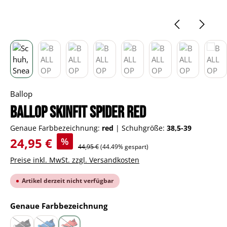
Ballop
BALLOP Skinfit Spider red
Genaue Farbbezeichnung:
red
|
Schuhgröße:
38,5-39
Verkaufspreis:
24,95 €
%
Regulärer Preis:
44,95 €
(44.49% gespart)
Preise inkl. MwSt. zzgl. Versandkosten
Artikel derzeit nicht verfügbar
auswählen
Genaue Farbbezeichnung