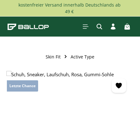
kostenfreier Versand innerhalb Deutschlands ab
Zum Hauptinhalt springen
49 €
Waren
Skin Fit
Active Type
Bildergalerie überspringen
Letzte Chance