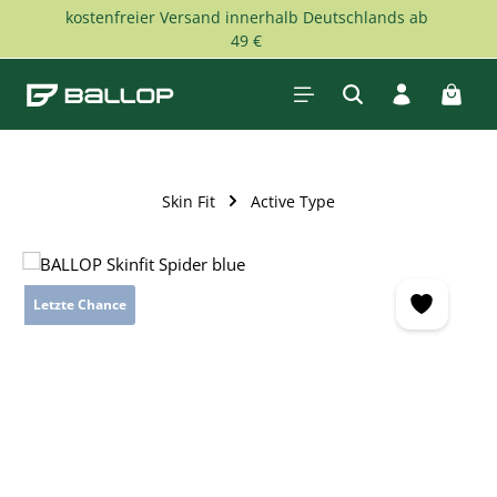
kostenfreier Versand innerhalb Deutschlands ab
Zum Hauptinhalt springen
49 €
Waren
Skin Fit
Active Type
Bildergalerie überspringen
Letzte Chance