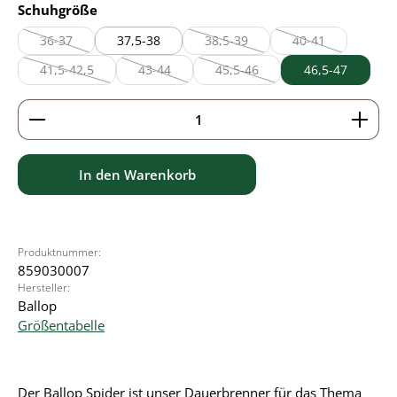
auswählen
Schuhgröße
36-37
37,5-38
38,5-39
40-41
(Diese Option ist zurzeit nicht verfügbar.)
(Diese Option ist zurzeit nicht verf
(Diese Option ist z
41,5-42,5
43-44
45,5-46
46,5-47
(Diese Option ist zurzeit nicht verfügbar.)
(Diese Option ist zurzeit nicht verfügbar.)
(Diese Option ist zurzeit nicht ve
Produkt Anzahl: Gib den gewünschten Wert ein ode
In den Warenkorb
Produktnummer:
859030007
Hersteller:
Ballop
Größentabelle
Der Ballop Spider ist unser Dauerbrenner für das Thema