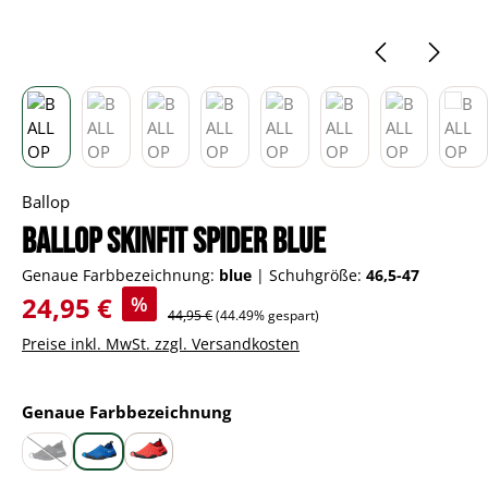
Ballop
BALLOP Skinfit Spider blue
Genaue Farbbezeichnung:
blue
|
Schuhgröße:
46,5-47
Verkaufspreis:
24,95 €
%
Regulärer Preis:
44,95 €
(44.49% gespart)
Preise inkl. MwSt. zzgl. Versandkosten
auswählen
Genaue Farbbezeichnung
black
blue
red
(Diese Option ist zurzeit nicht verfügbar.)