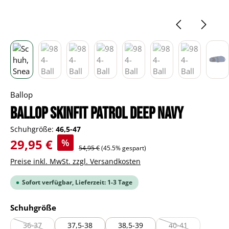
Ballop
BALLOP Skinfit Patrol deep navy
Schuhgröße:
46,5-47
Verkaufspreis:
29,95 €
%
Regulärer Preis:
54,95 €
(45.5% gespart)
Preise inkl. MwSt. zzgl. Versandkosten
Sofort verfügbar, Lieferzeit: 1-3 Tage
auswählen
Schuhgröße
36-37
37,5-38
38,5-39
40-41