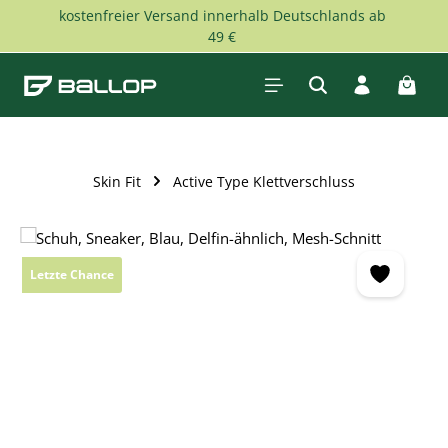
kostenfreier Versand innerhalb Deutschlands ab
Zum Hauptinhalt springen
49 €
Waren
Skin Fit
Active Type Klettverschluss
Bildergalerie überspringen
Letzte Chance