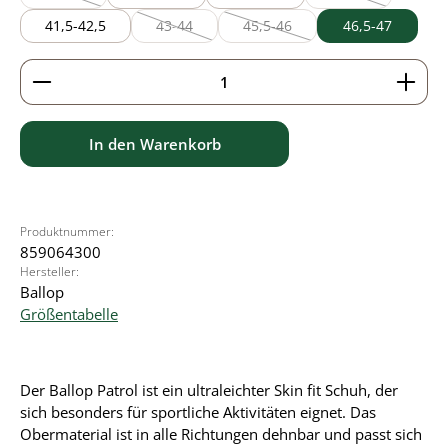
(Diese Option ist zurzeit nicht verfügbar.)
(Diese Option ist z
41,5-42,5
43-44
45,5-46
46,5-47
(Diese Option ist zurzeit nicht verfügbar.)
(Diese Option ist zurzeit nicht ve
Produkt Anzahl: Gib den gewünschten Wert ein ode
In den Warenkorb
Produktnummer:
859064300
Hersteller:
Ballop
Größentabelle
Der Ballop Patrol ist ein ultraleichter Skin fit Schuh, der
sich besonders für sportliche Aktivitäten eignet. Das
Obermaterial ist in alle Richtungen dehnbar und passt sich