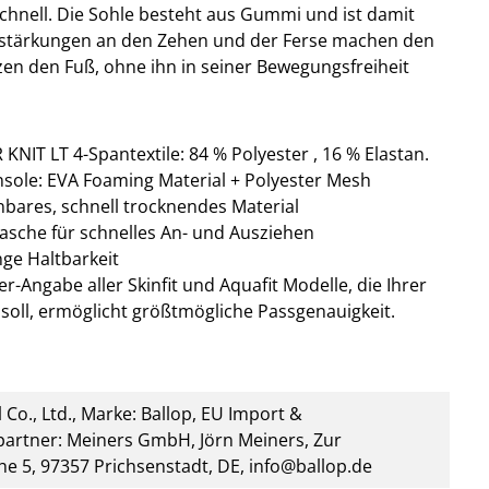
chnell. Die Sohle besteht aus Gummi und ist damit
Verstärkungen an den Zehen und der Ferse machen den
en den Fuß, ohne ihn in seiner Bewegungsfreiheit
IT LT 4-Spantextile: 84 % Polyester , 16 % Elastan.
nsole: EVA Foaming Material + Polyester Mesh
nbares, schnell trocknendes Material
asche für schnelles An- und Ausziehen
nge Haltbarkeit
r-Angabe aller Skinfit und Aquafit Modelle, die Ihrer
soll, ermöglicht größtmögliche Passgenauigkeit.
 Co., Ltd., Marke: Ballop, EU Import &
artner: Meiners GmbH, Jörn Meiners, Zur
he 5, 97357 Prichsenstadt, DE, info@ballop.de