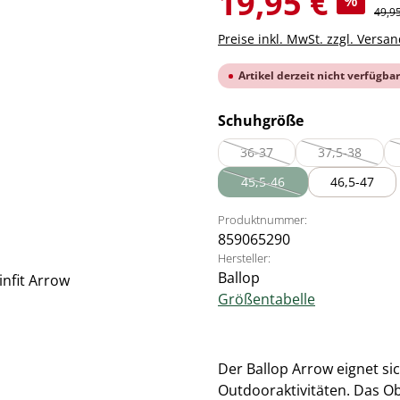
19,95 €
%
Regul
49,9
Preise inkl. MwSt. zzgl. Versa
Artikel derzeit nicht verfügbar
auswählen
Schuhgröße
36-37
37,5-38
(Diese Option ist zurzeit nich
(Diese Option
45,5-46
46,5-47
(Diese Option ist zurzeit nic
Produktnummer:
859065290
Hersteller:
Ballop
Größentabelle
Der Ballop Arrow eignet si
Outdooraktivitäten. Das Obe