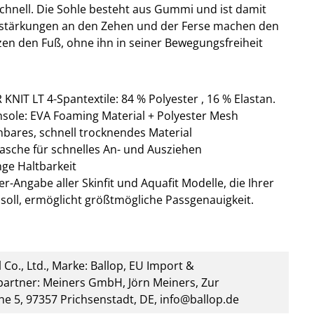
chnell. Die Sohle besteht aus Gummi und ist damit
Verstärkungen an den Zehen und der Ferse machen den
en den Fuß, ohne ihn in seiner Bewegungsfreiheit
IT LT 4-Spantextile: 84 % Polyester , 16 % Elastan.
nsole: EVA Foaming Material + Polyester Mesh
nbares, schnell trocknendes Material
asche für schnelles An- und Ausziehen
nge Haltbarkeit
r-Angabe aller Skinfit und Aquafit Modelle, die Ihrer
soll, ermöglicht größtmögliche Passgenauigkeit.
 Co., Ltd., Marke: Ballop, EU Import &
artner: Meiners GmbH, Jörn Meiners, Zur
he 5, 97357 Prichsenstadt, DE, info@ballop.de