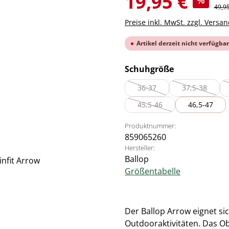
19,95 €
%
Regul
49,9
Preise inkl. MwSt. zzgl. Versa
Artikel derzeit nicht verfügbar
auswählen
Schuhgröße
36-37
37,5-38
(Diese Option ist zurzeit nich
(Diese Option
45,5-46
46,5-47
(Diese Option ist zurzeit nic
Produktnummer:
859065260
Hersteller:
Ballop
Größentabelle
Der Ballop Arrow eignet si
Outdooraktivitäten. Das Obe