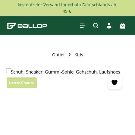
kostenfreier Versand innerhalb Deutschlands ab
Zum Hauptinhalt springen
49 €
Waren
Outlet
Kids
Bildergalerie überspringen
Letzte Chance