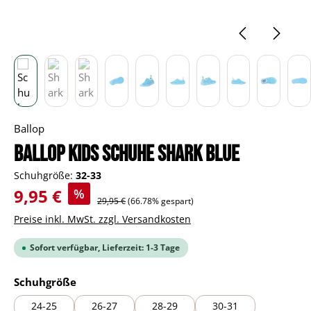
Ballop
BALLOP Kids Schuhe Shark blue
Schuhgröße:
32-33
Verkaufspreis:
9,95 €
%
Regulärer Preis:
29,95 €
(66.78% gespart)
Preise inkl. MwSt. zzgl. Versandkosten
Sofort verfügbar, Lieferzeit: 1-3 Tage
auswählen
Schuhgröße
24-25
26-27
28-29
30-31