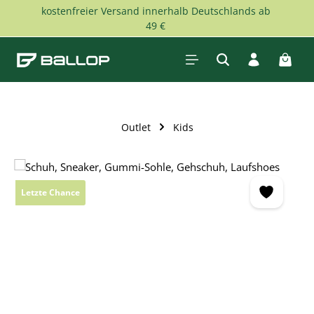
kostenfreier Versand innerhalb Deutschlands ab
Zum Hauptinhalt springen
49 €
Waren
Outlet
Kids
Bildergalerie überspringen
Letzte Chance