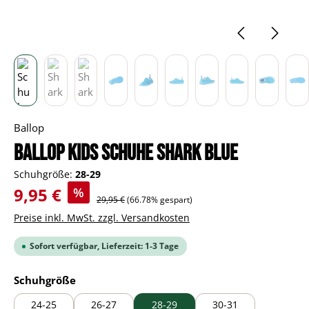
Ballop
BALLOP Kids Schuhe Shark blue
Schuhgröße:
28-29
Verkaufspreis:
9,95 €
%
Regulärer Preis:
29,95 €
(66.78% gespart)
Preise inkl. MwSt. zzgl. Versandkosten
Sofort verfügbar, Lieferzeit: 1-3 Tage
auswählen
Schuhgröße
24-25
26-27
28-29
30-31