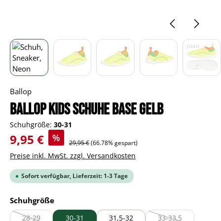
Ballop
BALLOP Kids Schuhe Base gelb
Schuhgröße:
30-31
Verkaufspreis:
9,95 €
%
Regulärer Preis:
29,95 €
(66.78% gespart)
Preise inkl. MwSt. zzgl. Versandkosten
Sofort verfügbar, Lieferzeit: 1-3 Tage
auswählen
Schuhgröße
28-29
30-31
31,5-32
33-33,5