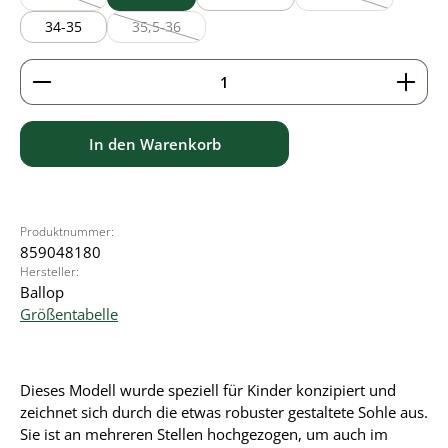
(Diese Option ist zurzeit nicht verfügbar.)
(Diese Option ist z
34-35
35,5-36
(Diese Option ist zurzeit nicht verfügbar.)
Produkt Anzahl: Gib den gewünschten Wert ein ode
In den Warenkorb
Produktnummer:
859048180
Hersteller:
Ballop
Größentabelle
Dieses Modell wurde speziell für Kinder konzipiert und
zeichnet sich durch die etwas robuster gestaltete Sohle aus.
Sie ist an mehreren Stellen hochgezogen, um auch im