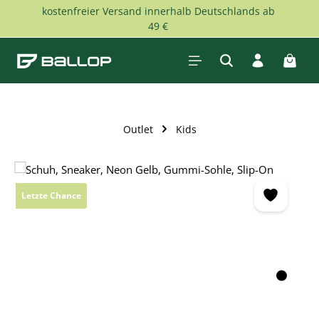
kostenfreier Versand innerhalb Deutschlands ab
Zum Hauptinhalt springen
49 €
Waren
Outlet
Kids
Bildergalerie überspringen
Letzte Chance