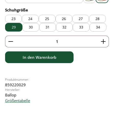
blue
grey
pink
auswählen
Schuhgröße
23
24
25
26
27
28
29
30
31
32
33
34
Produkt Anzahl: Gib den gewünschten Wert ein ode
In den Warenkorb
Produktnummer:
859220029
Hersteller:
Ballop
Größentabelle