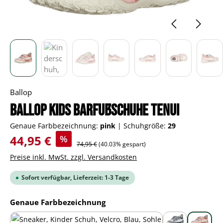
Ballop
BALLOP Kids Barfußschuhe Tenui
Genaue Farbbezeichnung:
pink
|
Schuhgröße:
29
Verkaufspreis:
44,95 €
%
Regulärer Preis:
74,95 €
(40.03% gespart)
Preise inkl. MwSt. zzgl. Versandkosten
Sofort verfügbar, Lieferzeit: 1-3 Tage
auswählen
Genaue Farbbezeichnung