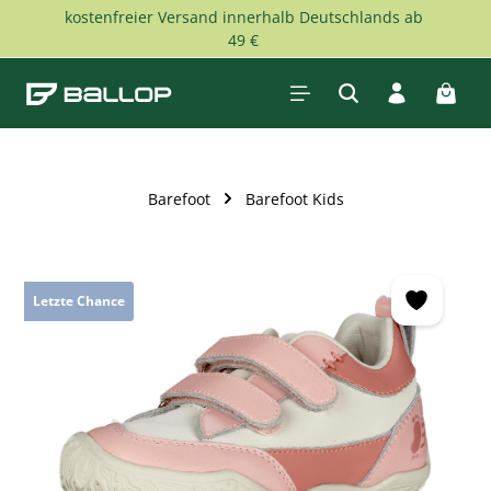
kostenfreier Versand innerhalb Deutschlands ab
Zum Hauptinhalt springen
49 €
Waren
Barefoot
Barefoot Kids
Bildergalerie überspringen
Letzte Chance