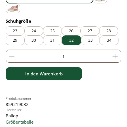
blue
grey
pink
auswählen
Schuhgröße
23
24
25
26
27
28
29
30
31
32
33
34
Produkt Anzahl: Gib den gewünschten Wert ein ode
In den Warenkorb
Produktnummer:
859219032
Hersteller:
Ballop
Größentabelle