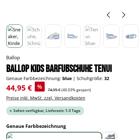
Ballop
BALLOP Kids Barfußschuhe Tenui
Genaue Farbbezeichnung:
blue
|
Schuhgröße:
32
Verkaufspreis:
44,95 €
%
Regulärer Preis:
74,95 €
(40.03% gespart)
Preise inkl. MwSt. zzgl. Versandkosten
Sofort verfügbar, Lieferzeit: 1-3 Tage
auswählen
Genaue Farbbezeichnung