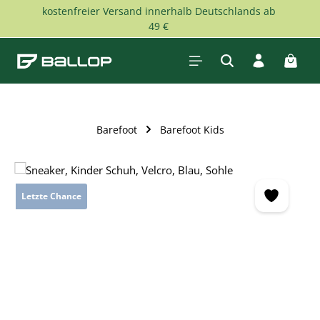
kostenfreier Versand innerhalb Deutschlands ab
Zum Hauptinhalt springen
49 €
Waren
Barefoot
Barefoot Kids
Bildergalerie überspringen
Letzte Chance