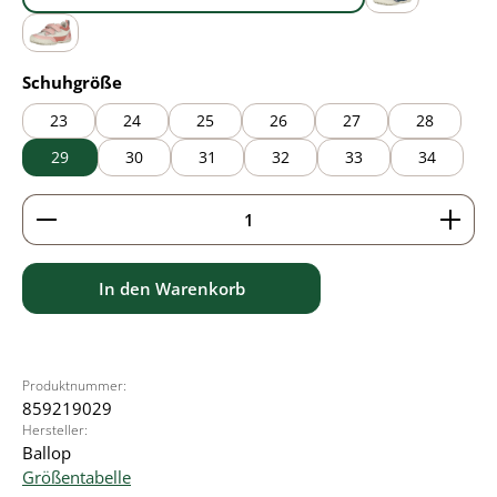
blue
grey
pink
auswählen
Schuhgröße
23
24
25
26
27
28
29
30
31
32
33
34
Produkt Anzahl: Gib den gewünschten Wert ein ode
In den Warenkorb
Produktnummer:
859219029
Hersteller:
Ballop
Größentabelle