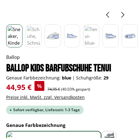
Ballop
BALLOP Kids Barfußschuhe Tenui
Genaue Farbbezeichnung:
blue
|
Schuhgröße:
29
Verkaufspreis:
44,95 €
%
Regulärer Preis:
74,95 €
(40.03% gespart)
Preise inkl. MwSt. zzgl. Versandkosten
Sofort verfügbar, Lieferzeit: 1-3 Tage
auswählen
Genaue Farbbezeichnung