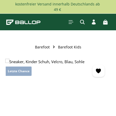
kostenfreier Versand innerhalb Deutschlands ab
Zum Hauptinhalt springen
49 €
Waren
Barefoot
Barefoot Kids
Bildergalerie überspringen
Letzte Chance