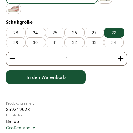
blue
grey
pink
auswählen
Schuhgröße
23
24
25
26
27
28
29
30
31
32
33
34
Produkt Anzahl: Gib den gewünschten Wert ein ode
In den Warenkorb
Produktnummer:
859219028
Hersteller:
Ballop
Größentabelle