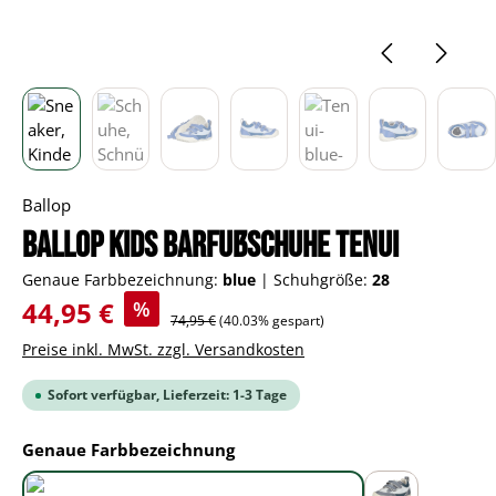
Ballop
BALLOP Kids Barfußschuhe Tenui
Genaue Farbbezeichnung:
blue
|
Schuhgröße:
28
Verkaufspreis:
44,95 €
%
Regulärer Preis:
74,95 €
(40.03% gespart)
Preise inkl. MwSt. zzgl. Versandkosten
Sofort verfügbar, Lieferzeit: 1-3 Tage
auswählen
Genaue Farbbezeichnung