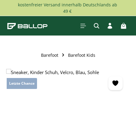
kostenfreier Versand innerhalb Deutschlands ab
Zum Hauptinhalt springen
49 €
Waren
Barefoot
Barefoot Kids
Bildergalerie überspringen
Letzte Chance