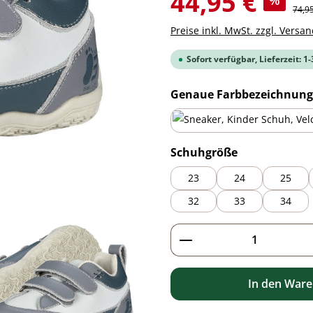
44,95 €
%
Regul
74,9
Preise inkl. MwSt. zzgl. Versa
Sofort verfügbar, Lieferzeit: 1
Genaue Farbbezeichnung
blue
auswählen
Schuhgröße
23
24
25
32
33
34
Produkt Anzahl: G
In den War