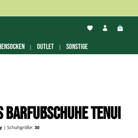
Du hast 0 Produkte auf
Warenko
hensocken
Outlet
Sonstige
s Barfußschuhe Tenui
ey
|
Schuhgröße:
30